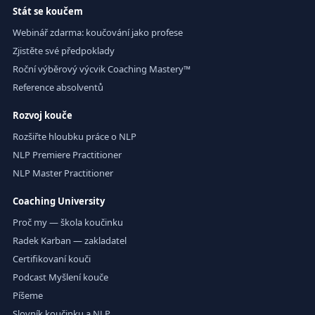
Stát se koučem
Webinář zdarma: koučování jako profese
Zjistěte své předpoklady
Roční výběrový výcvik Coaching Mastery™
Reference absolventů
Rozvoj kouče
Rozšiřte hloubku práce o NLP
NLP Premiere Practitioner
NLP Master Practitioner
Coaching University
Proč my — škola koučinku
Radek Karban — zakladatel
Certifikovaní kouči
Podcast Myšlení kouče
Píšeme
Slovník koučinku a NLP