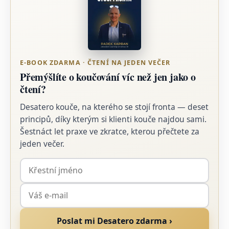
E-BOOK ZDARMA · ČTENÍ NA JEDEN VEČER
Přemýšlíte o koučování víc než jen jako o
čtení?
Desatero kouče, na kterého se stojí fronta — deset
principů, díky kterým si klienti kouče najdou sami.
Šestnáct let praxe ve zkratce, kterou přečtete za
jeden večer.
Poslat mi Desatero zdarma ›