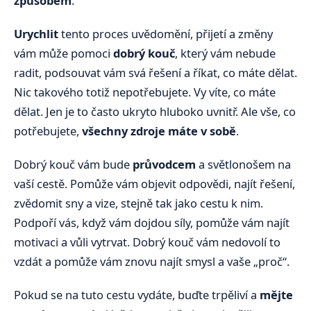
způsobem
.
Urychlit
tento proces uvědomění, přijetí a změny
vám může pomoci
dobrý kouč
, který vám nebude
radit, podsouvat vám svá řešení a říkat, co máte dělat.
Nic takového totiž nepotřebujete. Vy víte, co máte
dělat. Jen je to často ukryto hluboko uvnitř. Ale vše, co
potřebujete,
všechny zdroje máte v sobě
.
Dobrý kouč vám bude
průvodcem
a světlonošem na
vaší cestě. Pomůže vám objevit odpovědi, najít řešení,
zvědomit sny a vize, stejně tak jako cestu k nim.
Podpoří vás, když vám dojdou síly, pomůže vám najít
motivaci a vůli vytrvat. Dobrý kouč vám nedovolí to
vzdát a pomůže vám znovu najít smysl a vaše „proč“.
Pokud se na tuto cestu vydáte, buďte trpěliví a
mějte