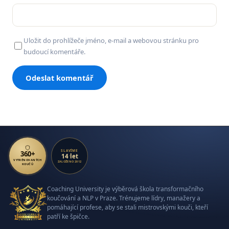
Uložit do prohlížeče jméno, e-mail a webovou stránku pro
budoucí komentáře.
SLAVÍME
360+
14 let
VYTRÉNOVANÝCH
ZALOŽENO 2012
KOUČŮ
Coaching University je výběrová škola transformačního
koučování a NLP v Praze. Trénujeme lídry, manažery a
pomáhající profese, aby se stali mistrovskými kouči, kteří
patří ke špičce.