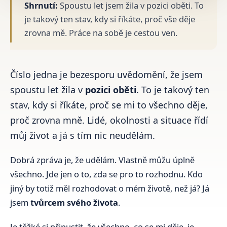
Shrnutí:
Spoustu let jsem žila v pozici oběti. To
je takový ten stav, kdy si říkáte, proč vše děje
zrovna mě. Práce na sobě je cestou ven.
Číslo jedna je bezesporu uvědomění, že jsem
spoustu let žila v
pozici oběti
. To je takový ten
stav, kdy si říkáte, proč se mi to všechno děje,
proč zrovna mně. Lidé, okolnosti a situace řídí
můj život a já s tím nic neudělám.
Dobrá zpráva je, že udělám. Vlastně můžu úplně
všechno. Jde jen o to, zda se pro to rozhodnu. Kdo
jiný by totiž měl rozhodovat o mém životě, než já? Já
jsem
tvůrcem
svého života
.
Je těžké si připustit, že všechno, co se mi děje, je