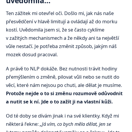
uvědomila…
Ten zážitek mi otevřel oči. Došlo mi, jak nás naše
přesvědčení v hlavě limitují a ovládají až do morku
kostí. Uvědomila jsem si, že se často cyklíme
v zažitých mechanismech a že někdy ani ta největší
vůle nestačí. Je potřeba změnit způsob, jakým náš
mozek dosud pracoval.
A právě to NLP dokáže. Bez nutnosti trávit hodiny
přemýšlením o změně, pilovat vůli nebo se nutit do
věcí, které nám nejsou po chuti, ale dělat je musíme.
Protože nejde o to si změnu rozumově odůvodnit
a nutit se k ní. Jde o to zažít ji na vlastní kůži.
Od té doby se dívám jinak i na své klientky. Když mi
některá řekne:
„Já vím, co bych měla dělat, jen se