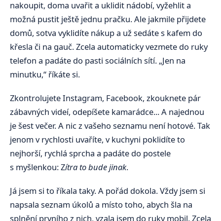
nakoupit, doma uvařit a uklidit nádobí, vyžehlit a
možná pustit ještě jednu pračku. Ale jakmile přijdete
domů, sotva vyklidíte nákup a už sedáte s kafem do
křesla či na gauč. Zcela automaticky vezmete do ruky
telefon a padáte do pasti sociálních sítí. „Jen na
minutku,“ říkáte si.
Zkontrolujete Instagram, Facebook, zkouknete pár
zábavných videí, odepíšete kamarádce... A najednou
je šest večer. A nic z vašeho seznamu není hotové. Tak
jenom v rychlosti uvaříte, v kuchyni poklidíte to
nejhorší, rychlá sprcha a padáte do postele
s myšlenkou: Z
ítra to bude jinak
.
Já jsem si to říkala taky. A pořád dokola. Vždy jsem si
napsala seznam úkolů a místo toho, abych šla na
splnění prvního z nich, vzala jsem do ruky mobil. Zcela