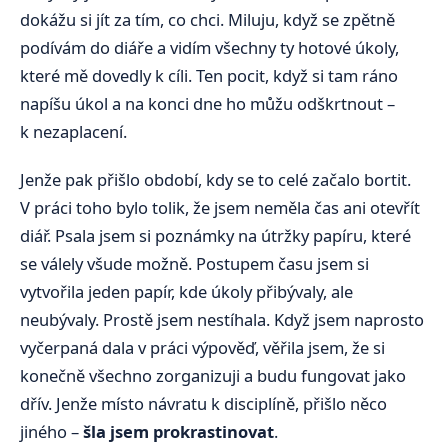
dokážu si jít za tím, co chci. Miluju, když se zpětně
podívám do diáře a vidím všechny ty hotové úkoly,
které mě dovedly k cíli. Ten pocit, když si tam ráno
napíšu úkol a na konci dne ho můžu odškrtnout –
k nezaplacení.
Jenže pak přišlo období, kdy se to celé začalo bortit.
V práci toho bylo tolik, že jsem neměla čas ani otevřít
diář. Psala jsem si poznámky na útržky papíru, které
se válely všude možně. Postupem času jsem si
vytvořila jeden papír, kde úkoly přibývaly, ale
neubývaly. Prostě jsem nestíhala. Když jsem naprosto
vyčerpaná dala v práci výpověď, věřila jsem, že si
konečně všechno zorganizuji a budu fungovat jako
dřív. Jenže místo návratu k disciplíně, přišlo něco
jiného –
šla jsem prokrastinovat
.