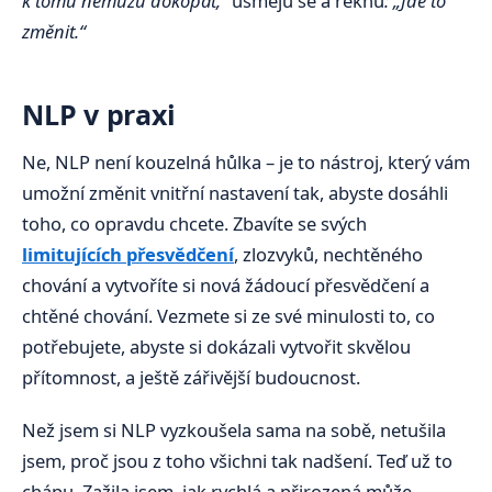
k tomu nemůžu dokopat,“
usměju se a řeknu
: „Jde to
změnit.“
NLP v praxi
Ne, NLP není kouzelná hůlka – je to nástroj, který vám
umožní změnit vnitřní nastavení tak, abyste dosáhli
toho, co opravdu chcete. Zbavíte se svých
limitujících přesvědčení
, zlozvyků, nechtěného
chování a vytvoříte si nová žádoucí přesvědčení a
chtěné chování. Vezmete si ze své minulosti to, co
potřebujete, abyste si dokázali vytvořit skvělou
přítomnost, a ještě zářivější budoucnost.
Než jsem si NLP vyzkoušela sama na sobě, netušila
jsem, proč jsou z toho všichni tak nadšení. Teď už to
chápu. Zažila jsem, jak rychlá a přirozená může