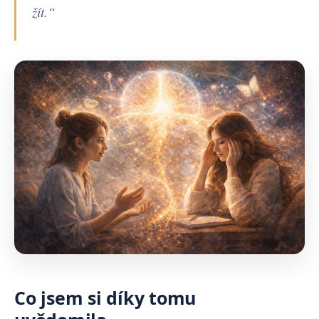
žít.“
Co jsem si díky tomu