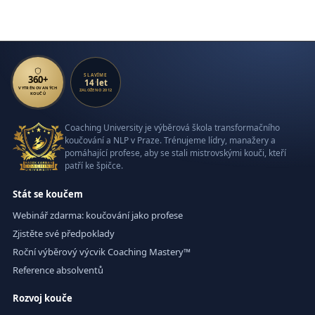
SLAVÍME
360+
14 let
VYTRÉNOVANÝCH
ZALOŽENO 2012
KOUČŮ
Coaching University je výběrová škola transformačního
koučování a NLP v Praze. Trénujeme lídry, manažery a
pomáhající profese, aby se stali mistrovskými kouči, kteří
patří ke špičce.
Stát se koučem
Webinář zdarma: koučování jako profese
Zjistěte své předpoklady
Roční výběrový výcvik Coaching Mastery™
Reference absolventů
Rozvoj kouče