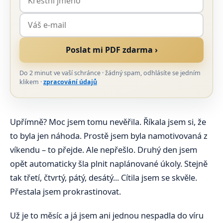
Poslat mi PDF zdarma ›
Do 2 minut ve vaší schránce · žádný spam, odhlásíte se jedním
klikem ·
zpracování údajů
Upřímně? Moc jsem tomu nevěřila. Říkala jsem si, že
to byla jen náhoda. Prostě jsem byla namotivovaná z
víkendu – to přejde. Ale nepřešlo. Druhý den jsem
opět automaticky šla plnit naplánované úkoly. Stejně
tak třetí, čtvrtý, pátý, desátý... Cítila jsem se skvěle.
Přestala jsem prokrastinovat.
Už je to měsíc a já jsem ani jednou nespadla do víru