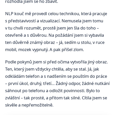
rozhodla jsem se ho zbavit.
NLP kouč mě provedl celou technikou, která pracuje
s představivostí a vizualizací. Nemusela jsem tomu
v tu chvíli rozumět, prostě jsem jen šla do toho –
otevřeně a s důvěrou. Na požádání jsem si vybavila
ten důvěrně známý obraz – já, sedím u stolu, v ruce
mobil, mozek vypnutý. A pak přišel zlom.
Podle pokynů jsem si před očima vytvořila jiný obraz.
Ten, který jsem vždycky chtěla, aby se stal. Já, jak
odkládám telefon a s nadšením se pouštím do práce
– první úkol, druhý, třetí… Žádný odpor, žádné nutkání
sáhnout po telefonu a odložit povinnosti. Bylo to
zvláštní – tak prosté, a přitom tak silné. Cítila jsem se
skvěle a nepřemožitelně.