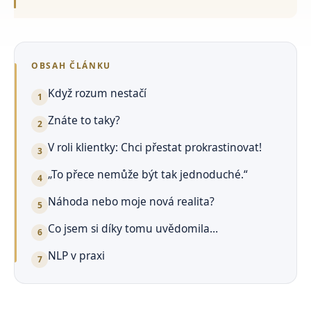
OBSAH ČLÁNKU
Když rozum nestačí
Znáte to taky?
V roli klientky: Chci přestat prokrastinovat!
„To přece nemůže být tak jednoduché.“
Náhoda nebo moje nová realita?
Co jsem si díky tomu uvědomila…
NLP v praxi