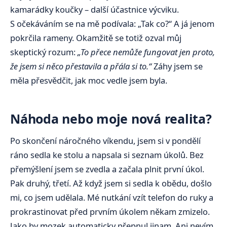
kamarádky koučky – další účastnice výcviku.
S očekáváním se na mě podívala: „Tak co?“ A já jenom
pokrčila rameny. Okamžitě se totiž ozval můj
skeptický rozum:
„To přece nemůže fungovat jen proto,
že jsem si něco přestavila a přála si to.“
Záhy jsem se
měla přesvědčit, jak moc vedle jsem byla.
Náhoda nebo moje nová realita?
Po skončení náročného víkendu, jsem si v pondělí
ráno sedla ke stolu a napsala si seznam úkolů. Bez
přemýšlení jsem se zvedla a začala plnit první úkol.
Pak druhý, třetí. Až když jsem si sedla k obědu, došlo
mi, co jsem udělala. Mé nutkání vzít telefon do ruky a
prokrastinovat před prvním úkolem někam zmizelo.
Jako by mozek automaticky přepnul jinam. Ani nevím