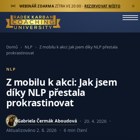
WEBINÁŘ ZDARMA
ZÍTRA VE 20:00 ·
REZERVOVAT MÍSTO
›
›
Z mobilu k akci: Jak jsem díky NLP přestala
Domů
NLP
prokrastinovat
NLP
Z mobilu k akci: Jak jsem
díky NLP přestala
prokrastinovat
Gabriela Čermák Aboudová
20. 4. 2026
Aktualizováno
2. 8. 2026
6 min čtení