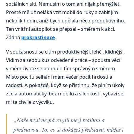
sociálních sítí. Nemusím o tom ani nijak přemýšlet.
Prostě mě už neláká vzít mobil do ruky a zabít jím
několik hodin, aniž bych udělala něco produktivního.
Ten vnitřní autopilot se přepsal – směrem k akci.
Žádná
prokrastinace
.
V současnosti se cítím produktivnější, lehčí, klidnější.
Vidím za sebou kus odvedené práce – spousta věcí
v mém životě se pohnulo tím správným směrem.
Místo pocitu selhání mám večer pocit hrdosti a
radosti. A pokaždé, když se přistihnu, že plním úkoly
zcela automaticky, bez mobilu a s lehkostí, vybaví se
mi ta chvíle z výcviku.
„Naše mysl nezná rozdíl mezi realitou a
představou. To, co si dokážeš představit, můžeš i