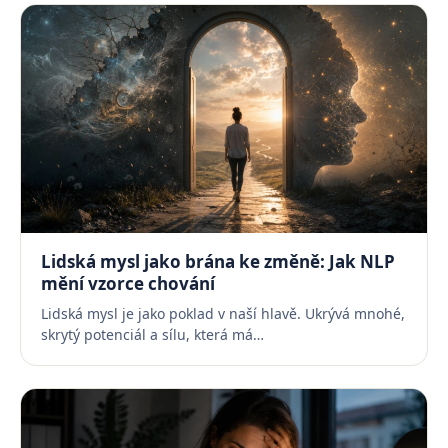
Lidská mysl jako brána ke změně: Jak NLP
mění vzorce chování
Lidská mysl je jako poklad v naší hlavě. Ukrývá mnohé,
skrytý potenciál a sílu, která má…