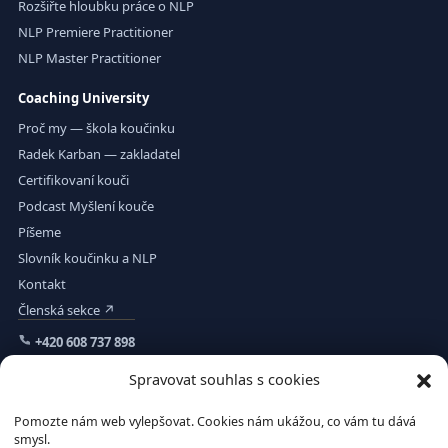
Rozšiřte hloubku práce o NLP
NLP Premiere Practitioner
NLP Master Practitioner
Coaching University
Proč my — škola koučinku
Radek Karban — zakladatel
Certifikovaní kouči
Podcast Myšlení kouče
Píšeme
Slovník koučinku a NLP
Kontakt
Členská sekce ↗
+420 608 737 898
Spravovat souhlas s cookies
Pomozte nám web vylepšovat. Cookies nám ukážou, co vám tu dává
smysl.