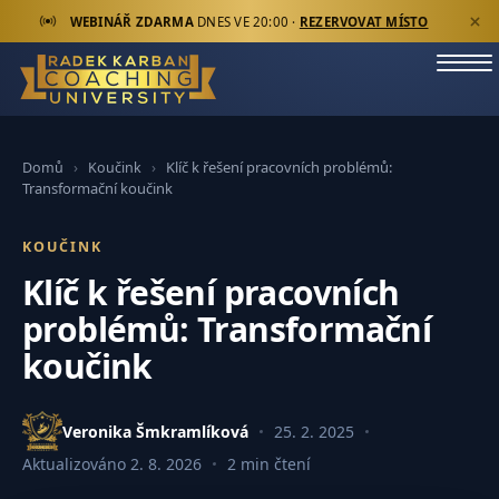
WEBINÁŘ ZDARMA
DNES VE 20:00 ·
REZERVOVAT MÍSTO
›
›
Klíč k řešení pracovních problémů:
Domů
Koučink
Transformační koučink
KOUČINK
Klíč k řešení pracovních
problémů: Transformační
koučink
Veronika Šmkramlíková
25. 2. 2025
Aktualizováno
2. 8. 2026
2 min čtení