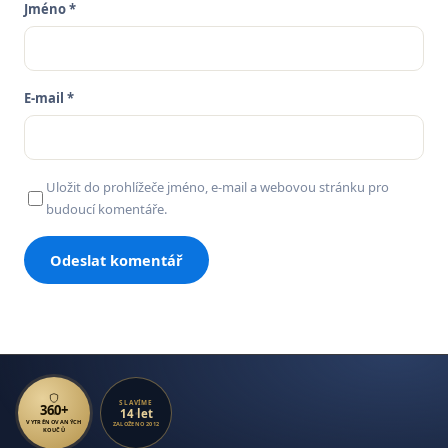
Jméno *
E-mail *
Uložit do prohlížeče jméno, e-mail a webovou stránku pro
budoucí komentáře.
SLAVÍME
360+
14 let
VYTRÉNOVANÝCH
ZALOŽENO 2012
KOUČŮ