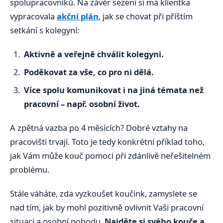
spolupracovníků. Na závěr sezení si má klientka
vypracovala
akční plán
, jak se chovat při příštím
setkání s kolegyní:
Aktivně a veřejně chválit kolegyni.
Poděkovat za vše, co pro ni dělá.
Více spolu komunikovat i na jiná témata než
pracovní – např. osobní život.
A zpětná vazba po 4 měsících? Dobré vztahy na
pracovišti trvají. Toto je tedy konkrétní příklad toho,
jak Vám může kouč pomoci při zdánlivě neřešitelném
problému.
Stále váháte, zda vyzkoušet koučink, zamyslete se
nad tím, jak by mohl pozitivně ovlivnit Vaši pracovní
situaci a osobní pohodu.
Najděte si svého kouče a