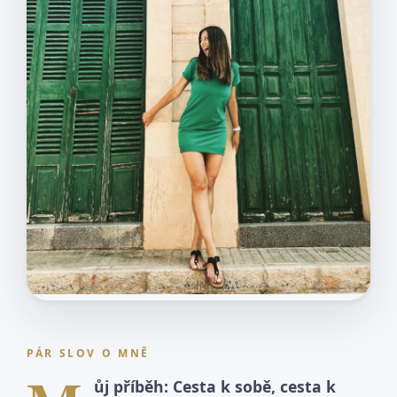
PÁR SLOV O MNĚ
ůj příběh: Cesta k sobě, cesta k