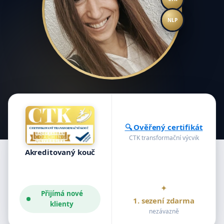
NLP
🔍 Ověřený certifikát
CTK transformační výcvik
Akreditovaný kouč
✦
Přijímá nové
1. sezení zdarma
klienty
nezávazně