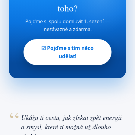
toho?
Pojďme si spolu domluvit 1. sezení —
nezávazně a zdarma.
☑ Pojďme s tím něco
udělat!
Ukážu ti cestu, jak získat zpět energii
a smysl, které ti možná už dlouho