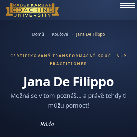
Domů
›
Koučové
›
Jana De Filippo
CERTIFIKOVANÝ TRANSFORMAČNÍ KOUČ · NLP
PRACTITIONER
Jana De Filippo
Možná se v tom poznáš… a právě tehdy ti
můžu pomoct!
Ráda
Vám pomohu najít směr.