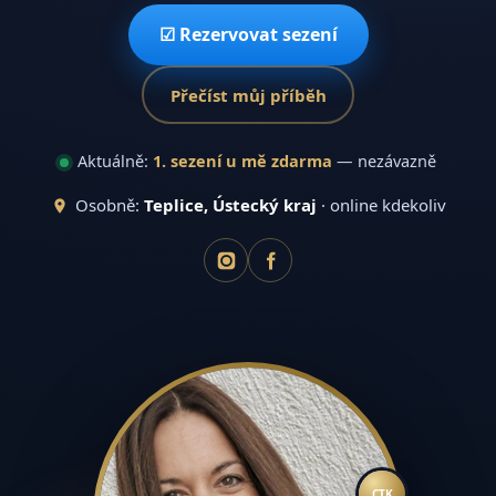
☑ Rezervovat sezení
Přečíst můj příběh
Aktuálně:
1. sezení u mě zdarma
— nezávazně
Osobně:
Teplice, Ústecký kraj
· online kdekoliv
CTK