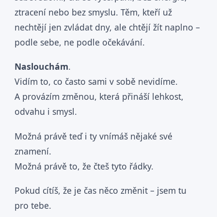
ztracení nebo bez smyslu. Těm, kteří už
nechtějí jen zvládat dny, ale chtějí žít naplno –
podle sebe, ne podle očekávání.
Naslouchám
.
Vidím to, co často sami v sobě nevidíme.
A provázím změnou, která přináší lehkost,
odvahu i smysl.
Možná právě teď i ty vnímáš nějaké své
znamení.
Možná právě to, že čteš tyto řádky.
Pokud cítíš, že je čas něco změnit – jsem tu
pro tebe.