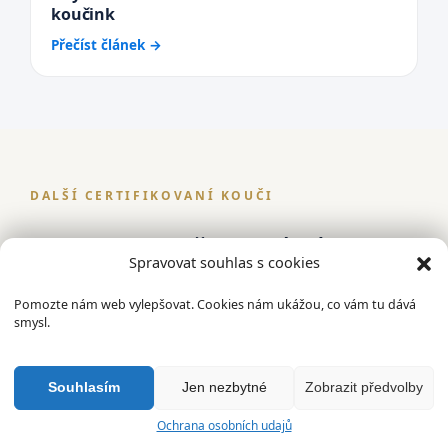
koučink
Přečíst článek →
DALŠÍ CERTIFIKOVANÍ KOUČI
Vyberte si kouče, který Vám
Spravovat souhlas s cookies
sedne
Pomozte nám web vylepšovat. Cookies nám ukážou, co vám tu dává
smysl.
Souhlasím
Jen nezbytné
Zobrazit předvolby
Ochrana osobních udajů