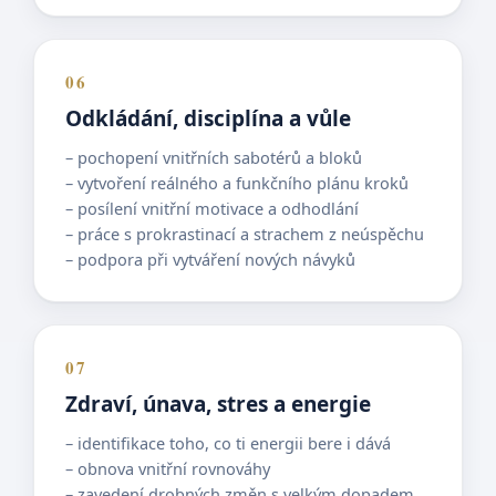
06
Odkládání, disciplína a vůle
– pochopení vnitřních sabotérů a bloků
– vytvoření reálného a funkčního plánu kroků
– posílení vnitřní motivace a odhodlání
– práce s prokrastinací a strachem z neúspěchu
– podpora při vytváření nových návyků
07
Zdraví, únava, stres a energie
– identifikace toho, co ti energii bere i dává
– obnova vnitřní rovnováhy
– zavedení drobných změn s velkým dopadem