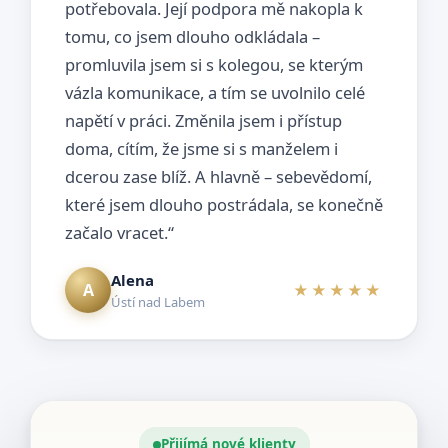
potřebovala. Její podpora mě nakopla k
tomu, co jsem dlouho odkládala –
promluvila jsem si s kolegou, se kterým
vázla komunikace, a tím se uvolnilo celé
napětí v práci. Změnila jsem i přístup
doma, cítím, že jsme si s manželem i
dcerou zase blíž. A hlavně – sebevědomí,
které jsem dlouho postrádala, se konečně
začalo vracet.“
Alena
A
★★★★★
Ústí nad Labem
Přijímá nové klienty