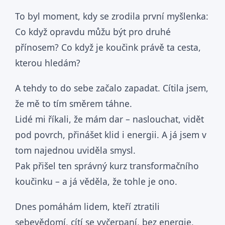
To byl moment, kdy se zrodila první myšlenka:
Co když opravdu můžu být pro druhé
přínosem? Co když je koučink právě ta cesta,
kterou hledám?
A tehdy to do sebe začalo zapadat. Cítila jsem,
že mě to tím směrem táhne.
Lidé mi říkali, že mám dar – naslouchat, vidět
pod povrch, přinášet klid i energii. A já jsem v
tom najednou uviděla smysl.
Pak přišel ten správný kurz transformačního
koučinku – a já věděla, že tohle je ono.
Dnes pomáhám lidem, kteří ztratili
sebevědomí, cítí se vyčerpaní, bez energie,