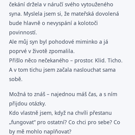
čekání držela v náručí svého vytouženého
syna. Myslela jsem si, že mateřská dovolená
bude hlavně o nevyspání a kolotoči
povinností.
Ale můj syn byl pohodové miminko a já
poprvé v životě zpomalila.
Přišlo něco nečekaného – prostor. Klid. Ticho.
A v tom tichu jsem začala naslouchat sama
sobě.
Možná to znáš – najednou máš čas, a s ním
přijdou otázky.
Kdo vlastně jsem, když na chvíli přestanu
„fungovat“ pro ostatní? Co chci pro sebe? Co
by mě mohlo naplňovat?