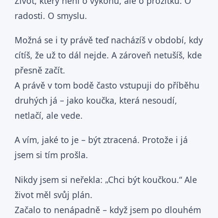
Život, který není o výkonu, ale o prožitku. O
radosti. O smyslu.
Možná se i ty právě teď nacházíš v období, kdy
cítíš, že už to dál nejde. A zároveň netušíš, kde
přesně začít.
A právě v tom bodě často vstupuji do příběhu
druhých já – jako koučka, která nesoudí,
netlačí, ale vede.
A vím, jaké to je – být ztracená. Protože i já
jsem si tím prošla.
Nikdy jsem si neřekla: „Chci být koučkou.“ Ale
život měl svůj plán.
Začalo to nenápadně – když jsem po dlouhém