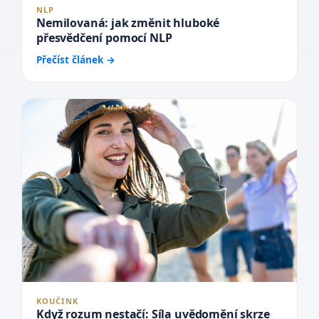
NLP
Nemilovaná: jak změnit hluboké
přesvědčení pomocí NLP
Přečíst článek →
KOUČINK
Když rozum nestačí: Síla uvědomění skrze