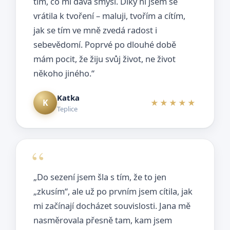
tím, co mi dává smysl. Díky ní jsem se
vrátila k tvoření – maluji, tvořím a cítím,
jak se tím ve mně zvedá radost i
sebevědomí. Poprvé po dlouhé době
mám pocit, že žiju svůj život, ne život
někoho jiného.“
Katka
K
★★★★★
Teplice
„Do sezení jsem šla s tím, že to jen
„zkusím“, ale už po prvním jsem cítila, jak
mi začínají docházet souvislosti. Jana mě
nasměrovala přesně tam, kam jsem