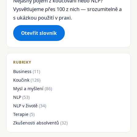
Nejasný pojem z koučování nebo NLP?
Vysvětlujeme přes 100 z nich — srozumitelně a
s ukázkou použití v praxi.
Otevřít slovník
RUBRIKY
Business
(11)
Koučink
(126)
Mysl a myšlení
(86)
NLP
(53)
NLP v životě
(34)
Terapie
(5)
Zkušenosti absolventů
(32)