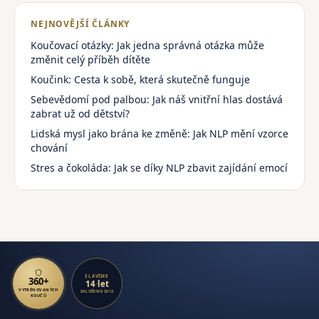
NEJNOVĚJŠÍ ČLÁNKY
Koučovací otázky: Jak jedna správná otázka může
změnit celý příběh dítěte
Koučink: Cesta k sobě, která skutečně funguje
Sebevědomí pod palbou: Jak náš vnitřní hlas dostává
zabrat už od dětství?
Lidská mysl jako brána ke změně: Jak NLP mění vzorce
chování
Stres a čokoláda: Jak se díky NLP zbavit zajídání emocí
SLAVÍME
360+
14 let
VYTRÉNOVANÝCH
ZALOŽENO 2012
KOUČŮ