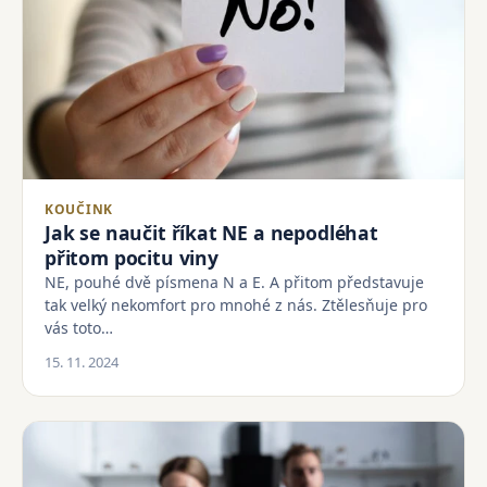
KOUČINK
Jak se naučit říkat NE a nepodléhat
přitom pocitu viny
NE, pouhé dvě písmena N a E. A přitom představuje
tak velký nekomfort pro mnohé z nás. Ztělesňuje pro
vás toto…
15. 11. 2024