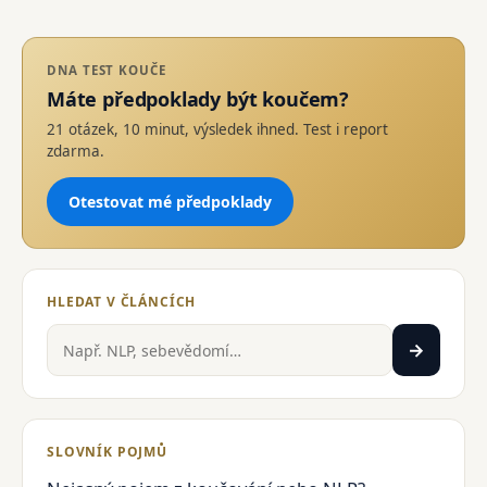
DNA TEST KOUČE
Máte předpoklady být koučem?
21 otázek, 10 minut, výsledek ihned. Test i report
zdarma.
Otestovat mé předpoklady
HLEDAT V ČLÁNCÍCH
Hledat
→
SLOVNÍK POJMŮ